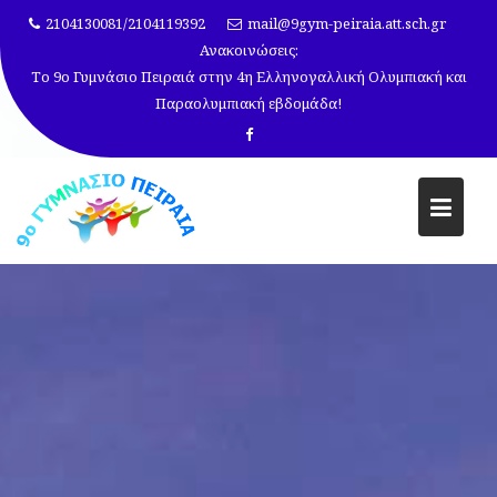
Μεταπηδήστε
2104130081/2104119392
mail@9gym-peiraia.att.sch.gr
στο
Ανακοινώσεις:
περιεχόμενο
Το 9ο Γυμνάσιο Πειραιά στην 4η Ελληνογαλλική Ολυμπιακή και
Παραολυμπιακή εβδομάδα!