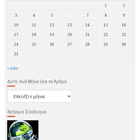
1
2
3
4
5
6
7
8
9
10
11
12
13
14
15
16
17
18
19
20
21
22
23
24
25
26
27
28
29
30
31
« Ιούν
Δείτε Ανά Μήνα όλα τα Άρθρα
Δείτε
Ανά
Μήνα
Χρήσιμοι Σύνδεσμοι
όλα
τα
Άρθρα