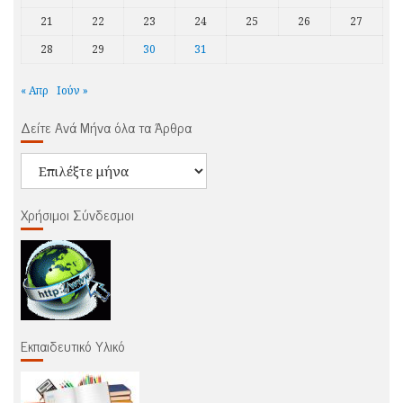
21
22
23
24
25
26
27
28
29
30
31
« Απρ
Ιούν »
Δείτε Ανά Μήνα όλα τα Άρθρα
Δείτε
Ανά
Μήνα
Χρήσιμοι Σύνδεσμοι
όλα
τα
Άρθρα
Εκπαιδευτικό Υλικό