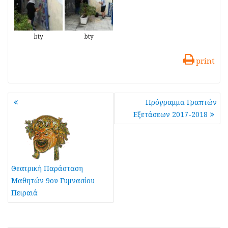
bty
bty
print
Πλοήγηση
Πρόγραμμα Γραπτών
άρθρων
Εξετάσεων 2017-2018
Θεατρική Παράσταση
Μαθητών 9ου Γυμνασίου
Πειραιά