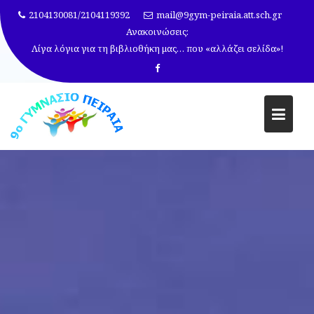
Μεταπηδήστε
2104130081/2104119392
mail@9gym-peiraia.att.sch.gr
στο
Ανακοινώσεις:
περιεχόμενο
Λίγα λόγια για τη βιβλιοθήκη μας… που «αλλάζει σελίδα»!