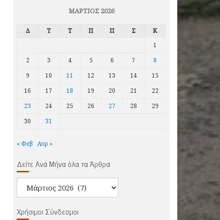
ΜΆΡΤΙΟΣ 2026
Δ
Τ
Τ
Π
Π
Σ
Κ
1
2
3
4
5
6
7
8
9
10
11
12
13
14
15
16
17
18
19
20
21
22
23
24
25
26
27
28
29
30
31
« Φεβ
Απρ »
Δείτε Ανά Μήνα όλα τα Άρθρα
Δείτε
Ανά
Μήνα
Χρήσιμοι Σύνδεσμοι
όλα