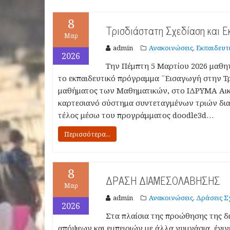
8
Τρισδιάστατη Σχεδίαση και 
Μαρ
admin
Ανακοινώσεις
Εκπαιδευτι
,
2026
Την Πέμπτη 5 Μαρτίου 2026 μαθητ
το εκπαιδευτικό πρόγραμμα ¨Εισαγωγή στην Τρ
μαθήματος των Μαθηματικών, στο ΙΔΡΥΜΑ Αικα
καρτεσιανό σύστημα συντεταγμένων τριών διαστ
τέλος μέσω του προγράμματος doodle3d…
Περισσότερα...
8
ΔΡΑΣΗ ΔΙΑΜΕΣΟΛΑΒΗΣΗΣ
Μαρ
admin
Ανακοινώσεις
Δράσεις Σ
,
2026
Στα πλαίσια της προώθησης της δ
απόψεων και εμπειριών με άλλα γυμνάσια, έγιν