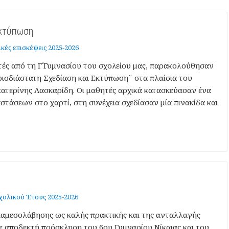
Εκτύπωση
κές επισκέψεις 2025-2026
ές από τη Γ΄Γυμνασίου του σχολείου μας, παρακολούθησαν
ισδιάστατη Σχεδίαση και Εκτύπωση¨ στα πλαίσια του
τερίνης Λασκαρίδη. Οι μαθητές αρχικά κατασκεύασαν ένα
άσεων στο χαρτί, στη συνέχεια σχεδίασαν μία πινακίδα και
χολικού Έτους 2025-2026
ιαμεσολάβησης ως καλής πρακτικής και της ανταλλαγής
ε αποδεκτή πρόσκληση του 6ου Γυμνασίου Νίκαιας και του