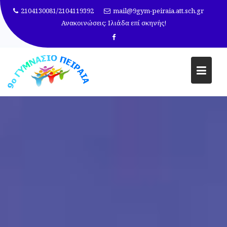
Μεταπηδήστε
2104130081/2104119392
mail@9gym-peiraia.att.sch.gr
στο
Ανακοινώσεις:
ΧΡΙΣΤΟΥΓΕΝΝΑ 2023! ΧΡΟΝΙΑ ΠΟΛΛΑ!
περιεχόμενο