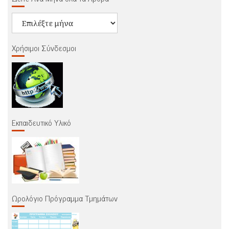
Δείτε
Ανά
Μήνα
Χρήσιμοι Σύνδεσμοι
όλα
τα
Άρθρα
Εκπαιδευτικό Υλικό
Ωρολόγιο Πρόγραμμα Τμημάτων