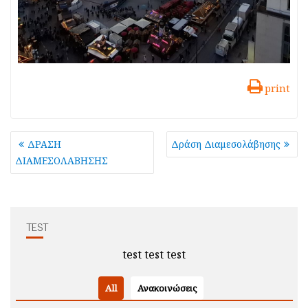
print
Πλοήγηση
ΔΡΑΣΗ
Δράση Διαμεσολάβησης
άρθρων
ΔΙΑΜΕΣΟΛΑΒΗΣΗΣ
TEST
test test test
All
Ανακοινώσεις