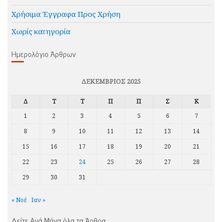
Χρήσιμα Έγγραφα Προς Χρήση
Χωρίς κατηγορία
Ημερολόγιο Άρθρων
ΔΕΚΈΜΒΡΙΟΣ 2025
Δ
Τ
Τ
Π
Π
Σ
Κ
1
2
3
4
5
6
7
8
9
10
11
12
13
14
15
16
17
18
19
20
21
22
23
24
25
26
27
28
29
30
31
« Νοέ
Ιαν »
Δείτε Ανά Μήνα όλα τα Άρθρα