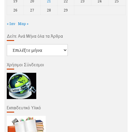
19
20
21
22
23
24
25
26
27
28
29
« Ιαν
Μαρ »
Δείτε Ανά Μήνα όλα τα Άρθρα
Δείτε
Ανά
Μήνα
Χρήσιμοι Σύνδεσμοι
όλα
τα
Άρθρα
Εκπαιδευτικό Υλικό