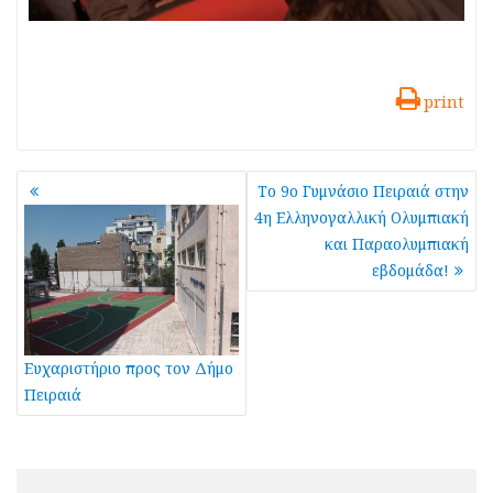
print
Πλοήγηση
Το 9ο Γυμνάσιο Πειραιά στην
άρθρων
4η Ελληνογαλλική Ολυμπιακή
και Παραολυμπιακή
εβδομάδα!
Ευχαριστήριο προς τον Δήμο
Πειραιά