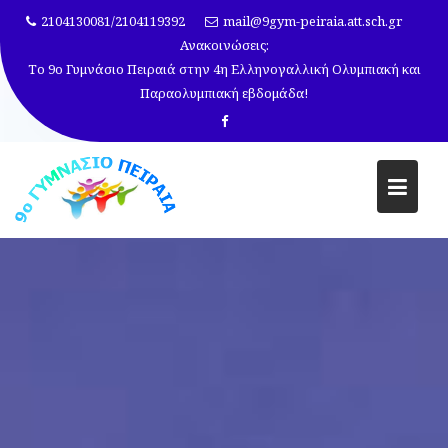
Μεταπηδήστε
2104130081/2104119392
mail@9gym-peiraia.att.sch.gr
στο
Ανακοινώσεις:
περιεχόμενο
Το 9ο Γυμνάσιο Πειραιά στην 4η Ελληνογαλλική Ολυμπιακή και
Παραολυμπιακή εβδομάδα!