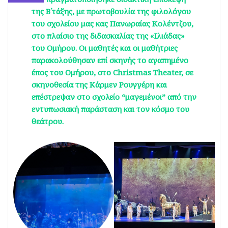
της Β΄τάξης, με πρωτοβουλία της φιλολόγου
του σχολείου μας κας Πανωραίας Κολέντζου,
στο πλαίσιο της διδασκαλίας της «Ιλιάδας»
του Ομήρου. Οι μαθητές και οι μαθήτριες
παρακολούθησαν επί σκηνής το αγαπημένο
έπος του Ομήρου, στο Christmas Theater, σε
σκηνοθεσία της Κάρμεν Ρουγγέρη και
επέστρεψαν στο σχολείο “μαγεμένοι” από την
εντυπωσιακή παράσταση και τον κόσμο του
θεάτρου.