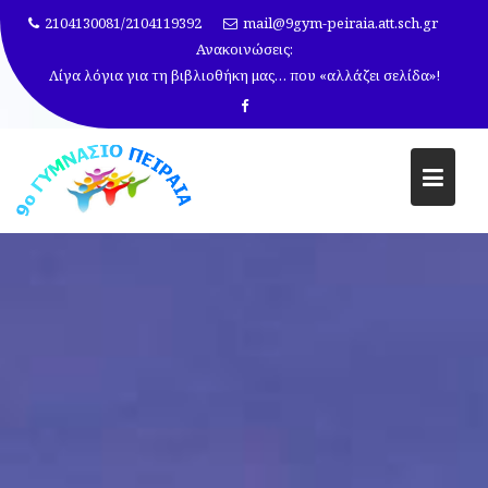
Μεταπηδήστε
2104130081/2104119392
mail@9gym-peiraia.att.sch.gr
στο
Ανακοινώσεις:
περιεχόμενο
Λίγα λόγια για τη βιβλιοθήκη μας… που «αλλάζει σελίδα»!