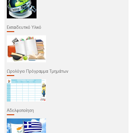
Άρθρα
Εκπαιδευτικό Υλικό
Ωρολόγιο Πρόγραμμα Τμημάτων
Αδελφοποίηση