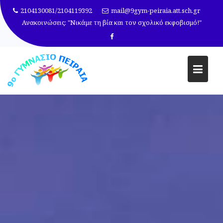
Μεταπηδήστε
2104130081/2104119392
mail@9gym-peiraia.att.sch.gr
στο
Ανακοινώσεις:
"Νικάμε τη βία και τον σχολικό εκφοβισμό!"
περιεχόμενο