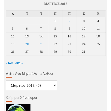
ΜΆΡΤΙΟΣ 2018
Δ
Τ
Τ
Π
Π
Σ
Κ
1
2
3
4
5
6
7
8
9
10
11
12
13
14
15
16
17
18
19
20
21
22
23
24
25
26
27
28
29
30
31
« Ιαν
Απρ »
Δείτε Ανά Μήνα όλα τα Άρθρα
Δείτε
Ανά
Μήνα
Χρήσιμοι Σύνδεσμοι
όλα
τα